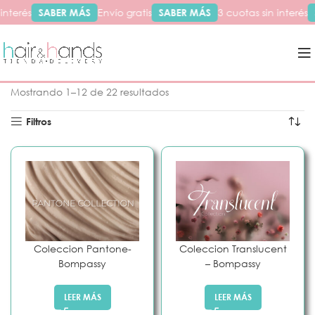
nterés
SABER MÁS
Envío gratis
SABER MÁS
3 cuotas sin interés
Inicio
Productos etiquetados “nuevos_mayo_25”
Mostrando 1–12 de 22 resultados
Filtros
Coleccion Pantone-
Coleccion Translucent
Bompassy
– Bompassy
LEER MÁS
LEER MÁS