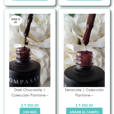
SOLD O
UT
Dark Chocolate |
Terracote | Colección
Colección Pantone –
Pantone –
$
9.500,00
$
9.500,00
LEER MÁS
AÑADIR AL CARRITO