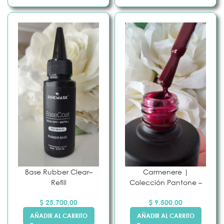
Base Rubber Clear–
Carmenere |
Refill
Colección Pantone –
$
25.700,00
$
9.500,00
AÑADIR AL CARRITO
AÑADIR AL CARRITO