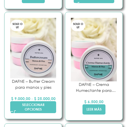
SOLD O
SOLD O
UT
UT
DAFNE – Butter Cream
DAFNE – Crema
para manos y pies
Humectante para
manos y pies
$
9.000,00
-
$
25.000,00
$
6.500,00
SELECCIONAR
LEER MÁS
OPCIONES