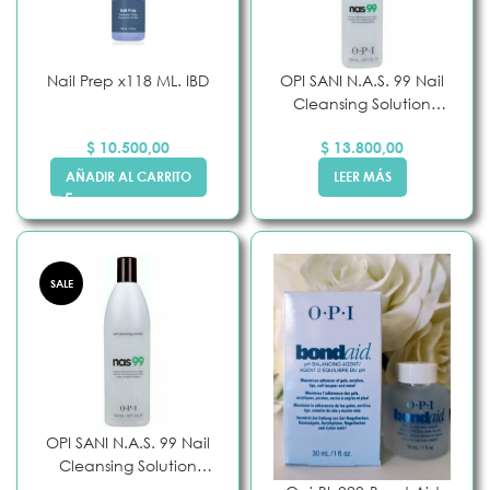
Nail Prep x118 ML. IBD
OPI SANI N.A.S. 99 Nail
Cleansing Solution
110ml
$
10.500,00
$
13.800,00
AÑADIR AL CARRITO
LEER MÁS
SALE
OPI SANI N.A.S. 99 Nail
Cleansing Solution
450ML