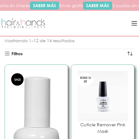
tas sin interés
SABER MÁS
Envío gratis
SABER MÁS
3 cuotas sin i
Inicio
Preparación de la uña
Preparadores
Mostrando 1–12 de 14 resultados
Filtros
SOLD O
SALE
UT
Cuticle Remover Pink
Mask