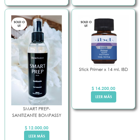
SOLD O
SOLD O
UT
UT
Stick Primer x 14 ml. IBD
$
14.200,00
LEER MÁS
SMART PREP-
SANITIZANTE BOMPASSY
$
12.000,00
LEER MÁS