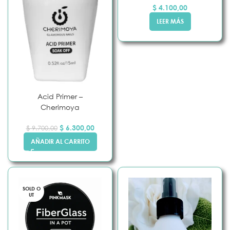
$
4.100,00
LEER MÁS
Acid Primer –
Cherimoya
$
6.300,00
$
9.700,00
AÑADIR AL CARRITO
SOLD O
UT