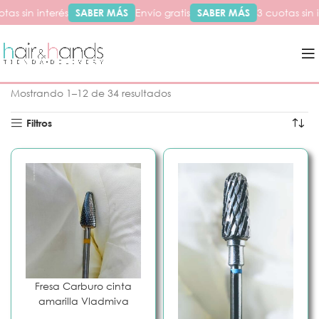
as sin interés
SABER MÁS
Envío gratis
SABER MÁS
3 cuotas sin i
Inicio
Marca del producto
Vladmiva
Mostrando 1–12 de 34 resultados
Filtros
Fresa Carburo cinta
amarilla Vladmiva