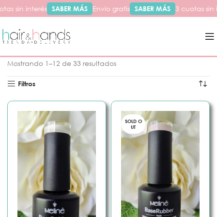
as sin interés
SABER MÁS
Envío gratis
SABER MÁS
3 cuotas sin i
Inicio
Semipermanentes
Base Rubber
Color
Mostrando 1–12 de 33 resultados
Filtros
SOLD O
UT