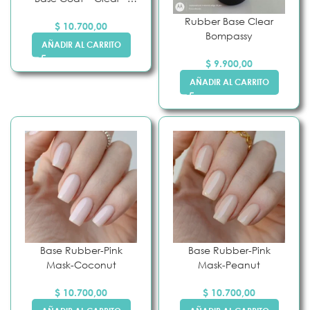
Pink Mask
Rubber Base Clear
$
10.700,00
Bompassy
AÑADIR AL CARRITO
$
9.900,00
AÑADIR AL CARRITO
Base Rubber-Pink
Base Rubber-Pink
Mask-Coconut
Mask-Peanut
$
10.700,00
$
10.700,00