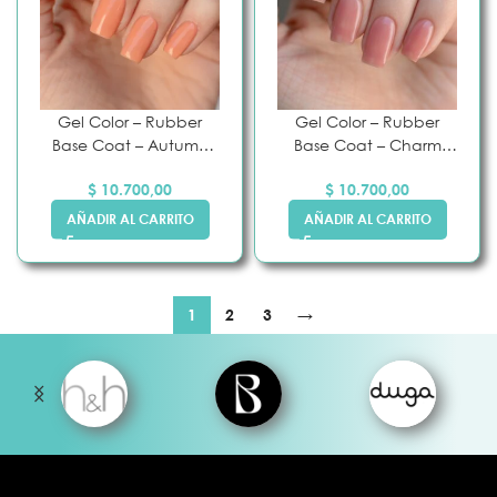
Gel Color – Rubber
Gel Color – Rubber
Base Coat – Autumn
Base Coat – Charm
Maple – Pink Mask
Pink – Pink Mask
$
10.700,00
$
10.700,00
AÑADIR AL CARRITO
AÑADIR AL CARRITO
1
2
3
→