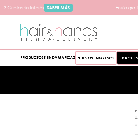
3 Cuotas sin interés
SABER MÁS
Envío gratis
PRODUCTOS
TIENDA
MARCAS
NUEVOS INGRESOS
BACK I
¿
u
u