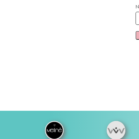
N
PREPARACIÓN DE LA UÑA
CUIDADO DE
Preparadores
Aceites
Pegamentos
Tratamiento
Wipes