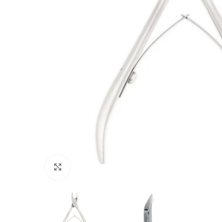
PREPARACIÓN DE LA UÑA
CUIDADO DE
Click to enlarge
Preparadores
Aceites
Pegamentos
Tratamiento
Wipes