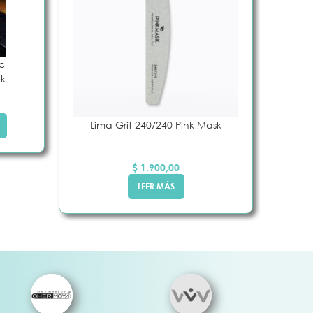
c
ek
Lima Grit 240/240 Pink Mask
$
1.900,00
LEER MÁS