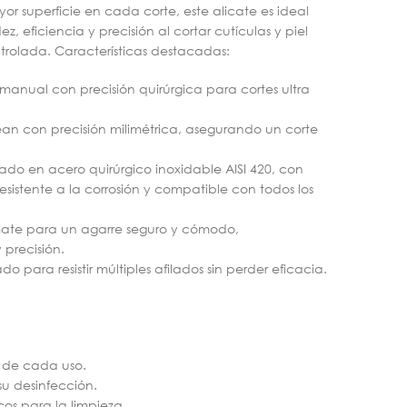
 superficie en cada corte, este alicate es ideal
 eficiencia y precisión al cortar cutículas y piel
rolada. Características destacadas:
anual con precisión quirúrgica para cortes ultra
nean con precisión milimétrica, asegurando un corte
ado en acero quirúrgico inoxidable AISI 420, con
sistente a la corrosión y compatible con todos los
ate para un agarre seguro y cómodo,
precisión.
 para resistir múltiples afilados sin perder eficacia.
 de cada uso.
 su desinfección.
cos para la limpieza.