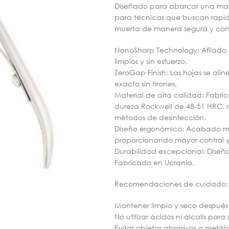
Diseñado para abarcar una mayor
para técnicas que buscan rapidez,
muerta de manera segura y cont
NanoSharp Technology: Afilado m
limpios y sin esfuerzo.
ZeroGap Finish: Las hojas se ali
exacto sin tirones.
Material de alta calidad: Fabric
dureza Rockwell de 48-51 HRC, re
métodos de desinfección.
Diseño ergonómico: Acabado m
proporcionando mayor control y 
Durabilidad excepcional: Diseñado
Fabricado en Ucrania.
 UÑA
PEGAMENTOS E
IMPRIMANTES
Recomendaciones de cuidado:
s
Mantener limpio y seco después
No utilizar ácidos ni álcalis para
Evitar objetos abrasivos o metáli