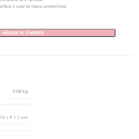
rriba y usar la tapa protectora
Efecto
AÑADIR AL CARRITO
rt
g
0,08 kg
15 × 9 × 1 cm