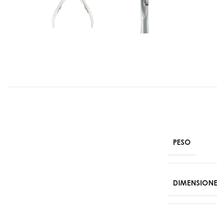
SISTEMAS DE EXTENSIÓN
SEMIPERMAN
Builder Gel
Bases Rubbe
- Gel en botella
Bases Coat
- Gel en pote
- Basicas 
Poligeles
- Color B
Acrilicos
Tops Coat
Soluciones
- Basicos
Moldes
- Con efec
textura
Pinceles
Gel Color
- Pink Mas
- Bompass
- Colecc
Bompass
PESO
Removedor
DIMENSIONE