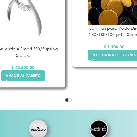
50 limas para Podo Dis
240/180/100 grit – Stal
$
9.900,00
rs cuticle Smart ’30/5 spring
Staleks
SELECCIONAR OPCIONES
$
42.500,00
AÑADIR AL CARRITO