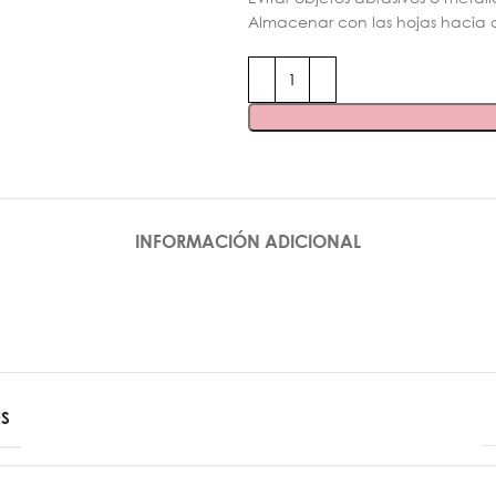
ENTES
SOFTGEL / PRESSON
NAIR ART
Almacenar con las hojas hacia a
r
Tips
Sellos
- Cuadradas
Polvos
Bases Coat
- Almendras
Gel Paint
ase Coat
- Stiletto
- Gel Paint con 
- Coffin
Decoraciones
- Pies
Pinceles de Nair A
to color y/o
- Round
Esmaltes Stampin
Apoya Tips y Broches
Pegamentos
INFORMACIÓN ADICIONAL
k Semi
y
ión
y
es
S