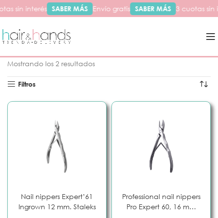
tas sin interés
SABER MÁS
Envío gratis
SABER MÁS
3 cuotas sin 
Inicio
Productos etiquetados “niper”
Mostrando los 2 resultados
Filtros
Nail nippers Expert’61
Professional nail nippers
Ingrown 12 mm. Staleks
Pro Expert 60, 16 mm
Staleks