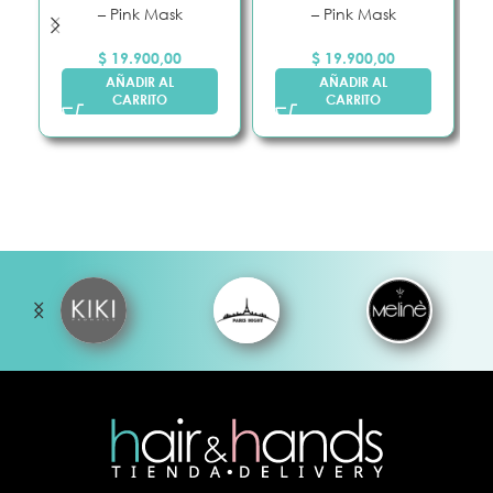
– Pink Mask
– Pink Mask
$
19.900,00
$
19.900,00
AÑADIR AL
AÑADIR AL
CARRITO
CARRITO