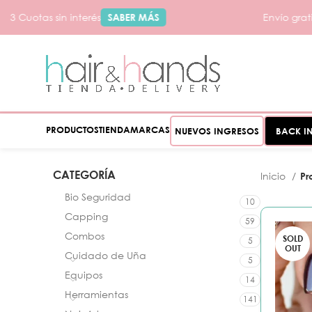
3 Cuotas sin interés
SABER MÁS
Envío gratis
PRODUCTOS
TIENDA
MARCAS
NUEVOS INGRESOS
BACK I
CATEGORÍA
Inicio
Pr
Bio Seguridad
10
Capping
59
Combos
SOLD
5
OUT
Cuidado de Uña
5
Equipos
14
Herramientas
141