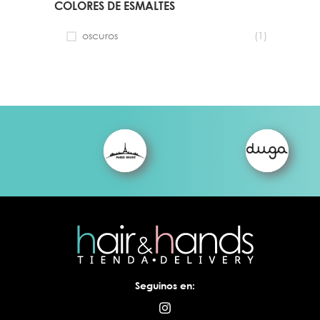
COLORES DE ESMALTES
SISTEMAS DE EXTENSIÓN
SEMIPERMAN
Builder Gel
Bases Rubbe
oscuros
(1)
- Gel en botella
Bases Coat
- Gel en pote
- Basicas 
Poligeles
- Color B
Acrilicos
Tops Coat
Soluciones
- Basicos
Moldes
- Con efec
textura
Pinceles
Gel Color
- Pink Mas
- Bompass
- Colecc
Bompass
Removedor
Seguinos en: