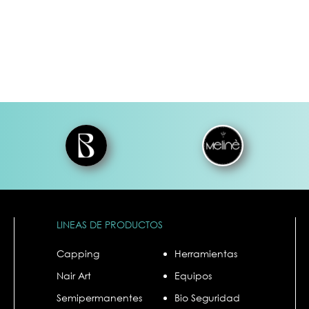
ENTES
SOFTGEL / PRESSON
NAIR ART
r
Tips
Sellos
- Cuadradas
Polvos
Bases Coat
- Almendras
Gel Paint
ase Coat
- Stiletto
- Gel Paint con 
- Coffin
Decoraciones
- Pies
Pinceles de Nair A
to color y/o
- Round
Esmaltes Stampin
Apoya Tips y Broches
Pegamentos
k Semi
y
ión
y
es
LINEAS DE PRODUCTOS
Capping
Herramientas
Nair Art
Equipos
Semipermanentes
Bio Seguridad