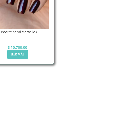
esmalte semi Versalles
$
10.700,00
LEER MÁS
 UÑA
PEGAMENTOS E
IMPRIMANTES
s