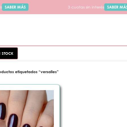
SABER MÁS
3 cuotas sin interés
SABER MÁS
N STOCK
oductos etiquetados “versalles”