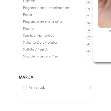
Nair Art
62
Pegamentos e Imprimantes
3
Podo
21
Preparación de la uña
34
Promo
4
Semipermanentes
292
Sistema De Extensión
49
SoftGel/PressOn
40
Spa de Manos y Pies
11
MARCA
PREPARACIÓN DE LA UÑA
CUIDADO DE
Preparadores
Aceites
Pink Mask
(1)
Pegamentos
Tratamiento
Wipes