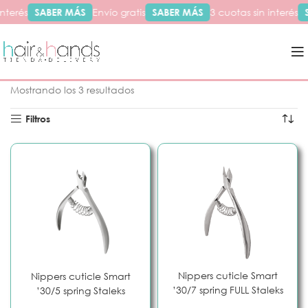
nterés
SABER MÁS
Envío gratis
SABER MÁS
3 cuotas sin interés
Inicio
Productos etiquetados “smart”
Mostrando los 3 resultados
Filtros
Nippers cuticle Smart
Nippers cuticle Smart
’30/7 spring FULL Staleks
’30/5 spring Staleks