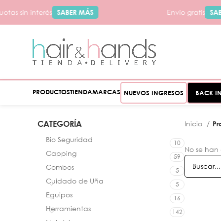
otas sin interés
SABER MÁS
Envío gratis
SAB
PRODUCTOS
TIENDA
MARCAS
NUEVOS INGRESOS
BACK I
CATEGORÍA
Inicio
Pr
Bio Seguridad
10
No se han
Capping
59
Combos
5
Cuidado de Uña
5
Equipos
16
Herramientas
142