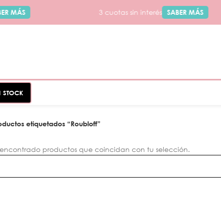
ER MÁS
3 cuotas sin interés
SABER MÁS
N STOCK
oductos etiquetados “Roubloff”
 encontrado productos que coincidan con tu selección.