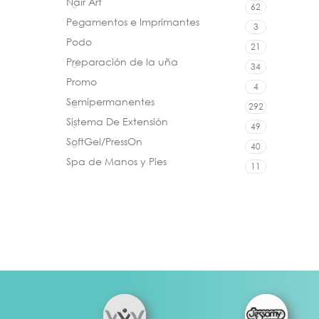
Nair Art
62
Pegamentos e Imprimantes
3
Podo
21
Preparación de la uña
34
Promo
4
Semipermanentes
292
Sistema De Extensión
49
SoftGel/PressOn
40
Spa de Manos y Pies
11