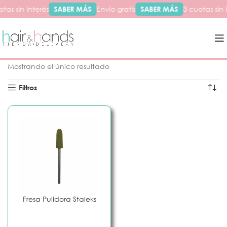
tas sin interés
SABER MÁS
Envío gratis
SABER MÁS
3 cuotas sin 
Inicio
Productos etiquetados “pulidora”
Mostrando el único resultado
Filtros
Fresa Pulidora Staleks