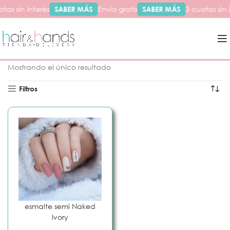
tas sin interés
SABER MÁS
Envío gratis
SABER MÁS
3 cuotas sin 
Inicio
Productos etiquetados “nake”
Mostrando el único resultado
Filtros
esmalte semi Naked
Ivory