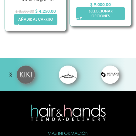
$
9.000,00
Cherimoya
$
4.250,00
SELECCIONAR
$
8.500,00
OPCIONES
AÑADIR AL CARRITO
MAS INFORMACIÓN