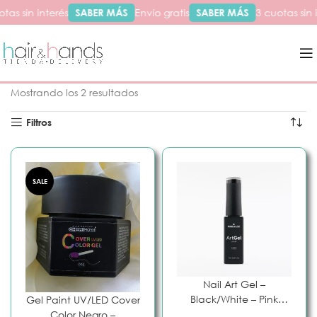
tas sin interés
SABER MÁS
Envío gratis
SABER MÁS
3 cuotas sin 
Inicio
Productos etiquetados “nail art”
Mostrando los 2 resultados
Filtros
SALE
Nail Art Gel –
Black/White – Pink
Gel Paint UV/LED Cover
Mask
Color Negro –