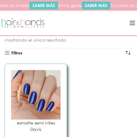
tas sin interés
SABER MÁS
Envío gratis
SABER MÁS
3 cuotas sin 
Inicio
Productos etiquetados “miles”
Mostrando el único resultado
Filtros
esmalte semi Miles
Davis