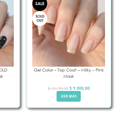
SALE
SOLD
OUT
GOLD
Gel Color – Top Coat – Milky – Pink
sk
Mask
$
9.500,00
$
10.700,00
LEER MÁS