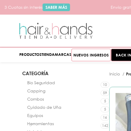
 Cuotas sin interés
SABER MÁS
Envío gratis
S
PRODUCTOS
TIENDA
MARCAS
NUEVOS INGRESOS
BACK I
CATEGORÍA
Inicio
Pr
Bio Seguridad
10
Capping
59
Combos
5
Cuidado de Uña
5
Equipos
16
Herramientas
142