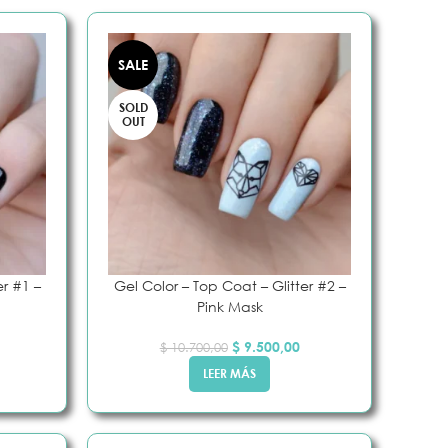
SALE
Efecto
SOLD
OUT
rt
g
er #1 –
Gel Color – Top Coat – Glitter #2 –
Pink Mask
$
9.500,00
$
10.700,00
LEER MÁS