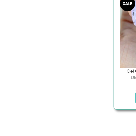
SALE
Gel 
DI