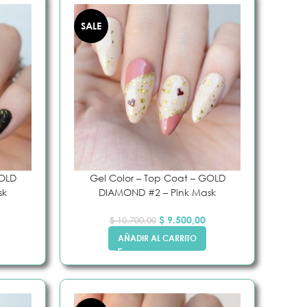
SALE
GOLD
Gel Color – Top Coat – GOLD
sk
DIAMOND #2 – Pink Mask
$
9.500,00
$
10.700,00
AÑADIR AL CARRITO