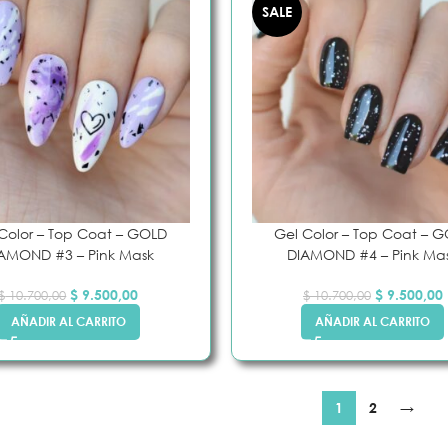
SALE
Color – Top Coat – GOLD
Gel Color – Top Coat – 
AMOND #3 – Pink Mask
DIAMOND #4 – Pink Ma
$
9.500,00
$
9.500,00
$
10.700,00
$
10.700,00
AÑADIR AL CARRITO
AÑADIR AL CARRITO
1
2
→