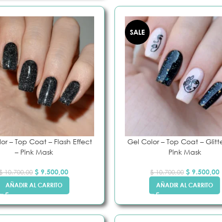
ENTES
SOFTGEL / PRESSON
NAIR ART
r
Tips
Sellos
- Cuadradas
Polvos
SALE
Bases Coat
- Almendras
Gel Paint
ase Coat
- Stiletto
- Gel Paint con 
- Coffin
Decoraciones
- Pies
Pinceles de Nair A
to color y/o
- Round
Esmaltes Stampin
Apoya Tips y Broches
Pegamentos
k Semi
y
ión
y
or – Top Coat – Flash Effect
Gel Color – Top Coat – Glitt
es
– Pink Mask
Pink Mask
$
9.500,00
$
9.500,00
$
10.700,00
$
10.700,00
AÑADIR AL CARRITO
AÑADIR AL CARRITO