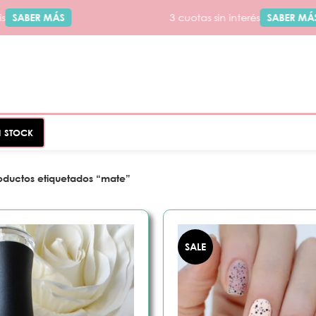
ABER MÁS
3 cuotas sin interés
SABER MÁS
N STOCK
oductos etiquetados “mate”
SALE