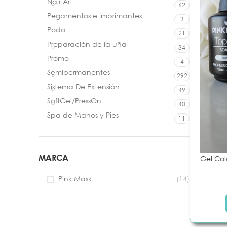
Nair Art
62
Pegamentos e Imprimantes
3
Podo
21
Preparación de la uña
34
Promo
4
Semipermanentes
292
Sistema De Extensión
49
SoftGel/PressOn
40
Spa de Manos y Pies
11
MARCA
Gel Col
PREPARACIÓN DE LA UÑA
CUIDADO DE
Preparadores
Aceites
Pink Mask
(14)
Pegamentos
Tratamiento
Wipes