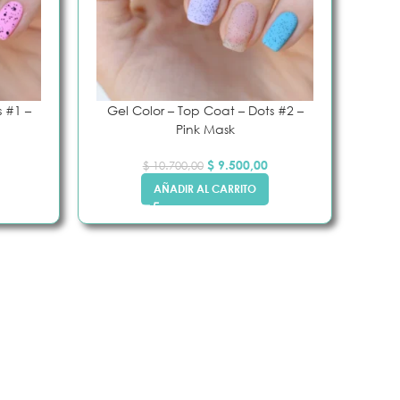
s #1 –
Gel Color – Top Coat – Dots #2 –
Pink Mask
$
9.500,00
$
10.700,00
AÑADIR AL CARRITO