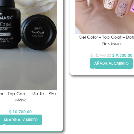
Gel Color – Top Coat – Dot
Pink Mask
$
9.500,00
$
10.700,00
AÑADIR AL CARRITO
or – Top Coat – Matte – Pink
 UÑA
PEGAMENTOS E
Mask
IMPRIMANTES
s
$
10.700,00
AÑADIR AL CARRITO