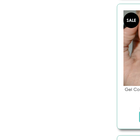
SISTEMAS DE EXTENSIÓN
SEMIPERMAN
Builder Gel
Bases Rubbe
- Gel en botella
Bases Coat
SALE
- Gel en pote
- Basicas 
Poligeles
- Color B
Acrilicos
Tops Coat
Soluciones
- Basicos
Moldes
- Con efec
textura
Pinceles
Gel Color
- Pink Mas
- Bompass
- Colecc
Bompass
Gel Col
Removedor