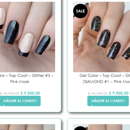
SALE
or – Top Coat – Glitter #3 –
Gel Color – Top Coat – 
Pink Mask
DIAMOND #1 – Pink Ma
$
9.500,00
$
9.500,00
$
10.700,00
$
10.700,00
AÑADIR AL CARRITO
AÑADIR AL CARRITO