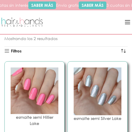
tas sin interés
SABER MÁS
Envío gratis
SABER MÁS
3 cuotas sin 
Inicio
Productos etiquetados “lake”
Mostrando los 2 resultados
Filtros
esmalte semi Hillier
esmalte semi Silver Lake
Lake