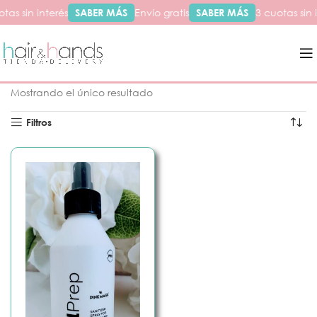
tas sin interés
SABER MÁS
Envío gratis
SABER MÁS
3 cuotas sin 
Inicio
Productos etiquetados “higieniza”
Mostrando el único resultado
Filtros