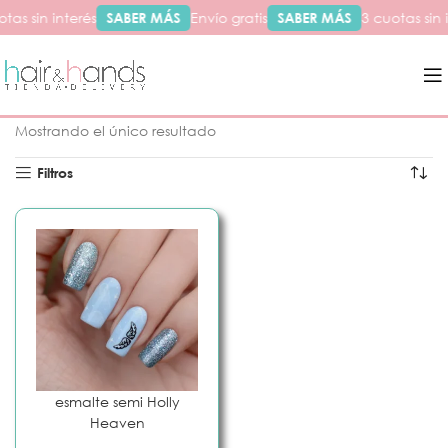
tas sin interés
SABER MÁS
Envío gratis
SABER MÁS
3 cuotas sin 
Inicio
Productos etiquetados “heaven”
Mostrando el único resultado
Filtros
esmalte semi Holly
Heaven