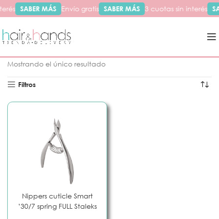
terés
SABER MÁS
Envío gratis
SABER MÁS
3 cuotas sin interés
S
Inicio
Productos etiquetados “full”
Mostrando el único resultado
Filtros
Nippers cuticle Smart
’30/7 spring FULL Staleks