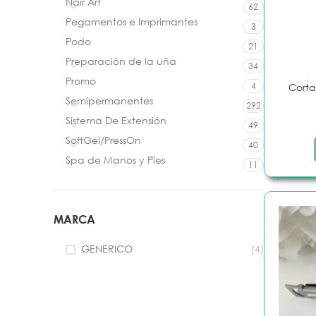
Nair Art
62
Pegamentos e Imprimantes
3
Podo
21
Preparación de la uña
34
Promo
4
Corta
Semipermanentes
292
Sistema De Extensión
49
SoftGel/PressOn
40
Spa de Manos y Pies
11
MARCA
PREPARACIÓN DE LA UÑA
CUIDADO DE
Preparadores
Aceites
GENERICO
(4)
Pegamentos
Tratamiento
Wipes