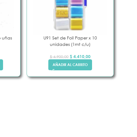
o uñas
U91 Set de Foil Paper x 10
unidades (1mt c/u)
$
4.410,00
$
4.900,00
AÑADIR AL CARRITO