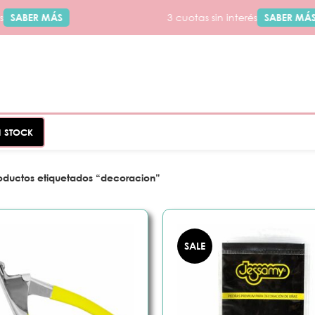
SABER MÁS
3 cuotas sin interés
SABER MÁS
N STOCK
oductos etiquetados “decoracion”
SALE