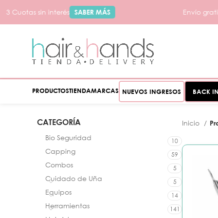
3 Cuotas sin interés
SABER MÁS
Envío gratis
PRODUCTOS
TIENDA
MARCAS
NUEVOS INGRESOS
BACK I
CATEGORÍA
Inicio
Pr
Bio Seguridad
10
Capping
59
Combos
5
Cuidado de Uña
5
Equipos
14
Herramientas
141