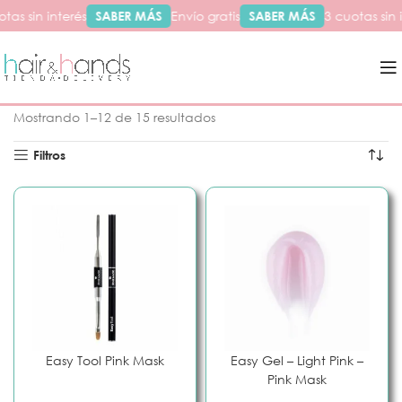
tas sin interés
SABER MÁS
Envío gratis
SABER MÁS
3 cuotas sin i
Inicio
Productos etiquetados “construction”
Mostrando 1–12 de 15 resultados
Filtros
Easy Tool Pink Mask
Easy Gel – Light Pink –
Pink Mask