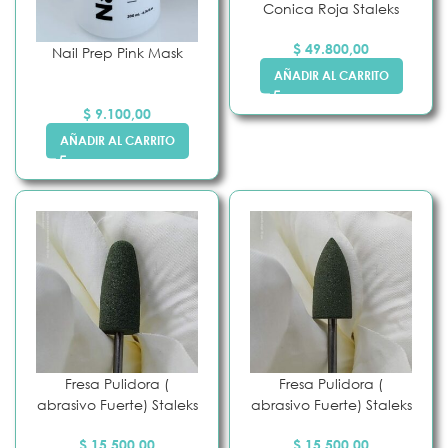
Conica Roja Staleks
$
49.800,00
Nail Prep Pink Mask
AÑADIR AL CARRITO
$
9.100,00
AÑADIR AL CARRITO
Fresa Pulidora (
Fresa Pulidora (
abrasivo Fuerte) Staleks
abrasivo Fuerte) Staleks
$
15.500,00
$
15.500,00