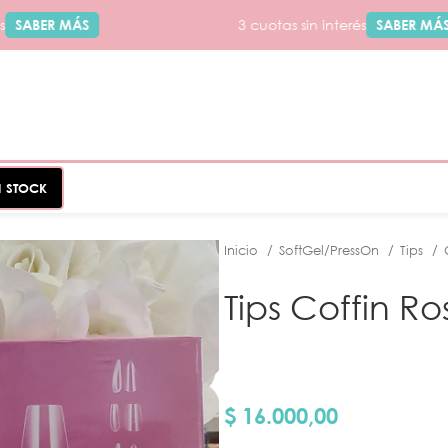
SABER MÁS
3 cuotas sin interés
SABER MÁS
N STOCK
Inicio
SoftGel/PressOn
Tips
Tips Coffin Ro
$
16.000,00