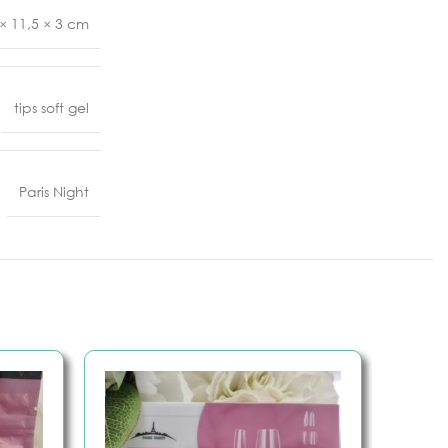
× 11,5 × 3 cm
Efecto
tips soft gel
rt
g
Paris Night