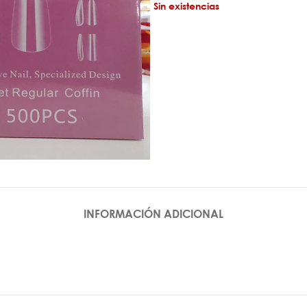
Sin existencias
INFORMACIÓN ADICIONAL
 UÑA
PEGAMENTOS E
IMPRIMANTES
s