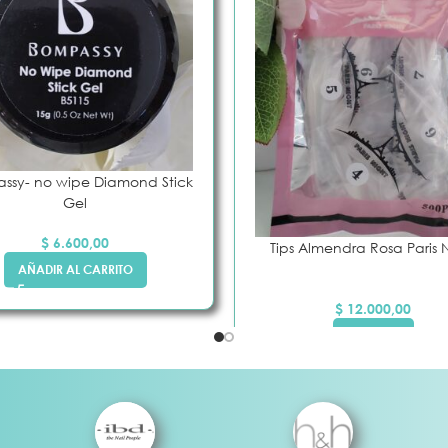
ssy- no wipe Diamond Stick
Gel
$
6.600,00
Tips Almendra Rosa Paris 
AÑADIR AL CARRITO
$
12.000,00
LEER MÁS