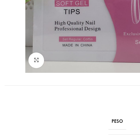
Click to enlarge
PREPARACIÓN DE LA UÑA
CUIDADO DE
Preparadores
Aceites
Pegamentos
Tratamiento
Wipes
PESO