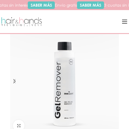
tas sin interés
SABER MÁS
Envío gratis
SABER MÁS
3 cuotas sin i
Click to enlarge