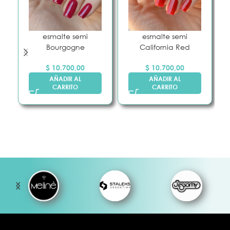
esmalte semi
esmalte semi
Bourgogne
California Red
$
10.700,00
$
10.700,00
AÑADIR AL
AÑADIR AL
CARRITO
CARRITO