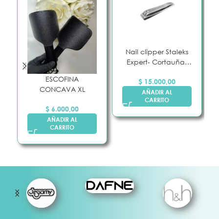
Nail clipper Staleks
Expert- Cortauñas
Grande
ESCOFINA
$
15.000,00
CONCAVA XL
AÑADIR AL
CARRITO
$
6.000,00
AÑADIR AL
CARRITO