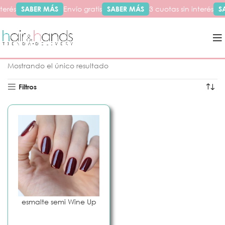
terés
SABER MÁS
Envío gratis
SABER MÁS
3 cuotas sin interés
S
Inicio
Productos etiquetados “wine”
Mostrando el único resultado
Filtros
esmalte semi Wine Up